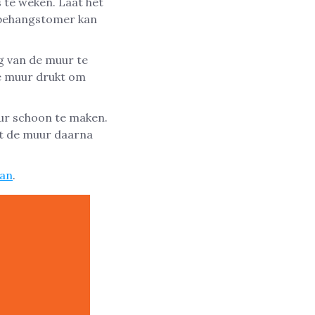
 te weken. Laat het
n behangstomer kan
g van de muur te
de muur drukt om
uur schoon te maken.
at de muur daarna
dan
.