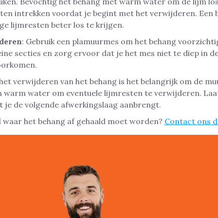
ken. Bevochtig het behang met warm water om de lijm los
ten intrekken voordat je begint met het verwijderen. Ee
e lijmresten beter los te krijgen.
jderen
: Gebruik een plamuurmes om het behang voorzichti
eine secties en zorg ervoor dat je het mes niet te diep in 
voorkomen.
 het verwijderen van het behang is het belangrijk om de m
n warm water om eventuele lijmresten te verwijderen. La
 je de volgende afwerkingslaag aanbrengt.
tad waar het behang af gehaald moet worden?
Contact ons 