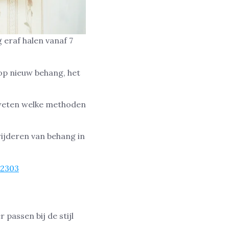
 eraf halen vanaf 7
 op nieuw behang, het
e weten welke methoden
wijderen van behang in
72303
passen bij de stijl