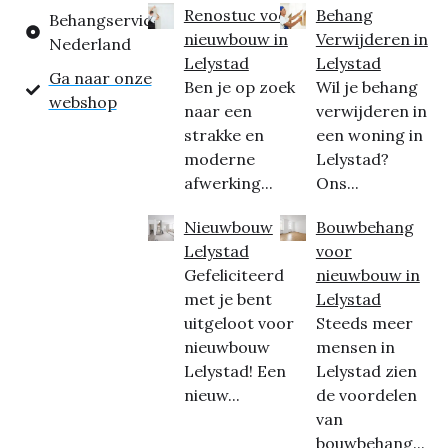
Renostuc voor
Behang
Behangservice
nieuwbouw in
Verwijderen in
Nederland
Lelystad
Lelystad
Ga naar onze
Ben je op zoek
Wil je behang
webshop
naar een
verwijderen in
strakke en
een woning in
moderne
Lelystad?
afwerking...
Ons...
Nieuwbouw
Bouwbehang
Lelystad
voor
Gefeliciteerd
nieuwbouw in
met je bent
Lelystad
uitgeloot voor
Steeds meer
nieuwbouw
mensen in
Lelystad! Een
Lelystad zien
nieuw...
de voordelen
van
bouwbehang...