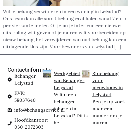
Wil je behang verwijderen in een woning in Lelystad?
Ons team kan alle soort behang eraf halen vanaf 7 euro
per vierkante meter. Of je nu je interieur een nieuwe
uitstraling wilt geven of je muren wilt voorbereiden op
nieuw behang, het verwijderen van oud behang kan een
uitdagende klus zijn. Voor bewoners van Lelystad […]
Contactinformatie:
Werkgebied
Stucbehang
Behanger
van Behanger
voor
Lelystad
Lelystad
nieuwbouw in
KVK:
Wilt u een
Lelystad
58037640
behanger
Ben je op zoek
inhuren in
naar een
info@behangservice.nl
Lelystad? Dit is
manier om je
Hoofdkantoor:
het...
muren...
030-2072303