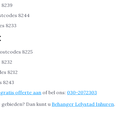
s 8239
ostcodes 8244
es 8233
t
Postcodes 8225
s 8232
des 8212
s 8243
gratis offerte aan
of bel ons:
030-2072303
 gebieden? Dan kunt u
Behanger Lelystad Inhuren
.