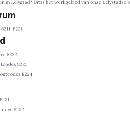
en in Lelystad? Dit is het werkgebied van onze Lelystadse 
trum
 8211, 8221
rd
des 8222
stcodes 8223
Postcodes 8224
 8231
tcodes 8232