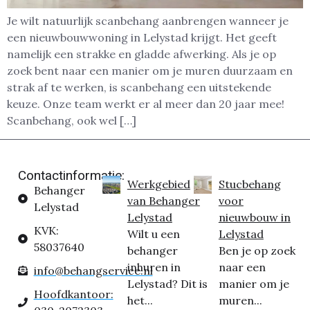
Je wilt natuurlijk scanbehang aanbrengen wanneer je
een nieuwbouwwoning in Lelystad krijgt. Het geeft
namelijk een strakke en gladde afwerking. Als je op
zoek bent naar een manier om je muren duurzaam en
strak af te werken, is scanbehang een uitstekende
keuze. Onze team werkt er al meer dan 20 jaar mee!
Scanbehang, ook wel […]
Contactinformatie:
Werkgebied
Stucbehang
Behanger
van Behanger
voor
Lelystad
Lelystad
nieuwbouw in
KVK:
Wilt u een
Lelystad
58037640
behanger
Ben je op zoek
inhuren in
naar een
info@behangservice.nl
Lelystad? Dit is
manier om je
Hoofdkantoor:
het...
muren...