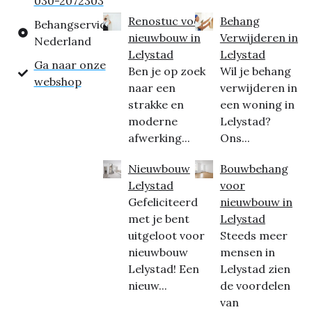
030-2072303
Renostuc voor
Behang
Behangservice
nieuwbouw in
Verwijderen in
Nederland
Lelystad
Lelystad
Ga naar onze
Ben je op zoek
Wil je behang
webshop
naar een
verwijderen in
strakke en
een woning in
moderne
Lelystad?
afwerking...
Ons...
Nieuwbouw
Bouwbehang
Lelystad
voor
Gefeliciteerd
nieuwbouw in
met je bent
Lelystad
uitgeloot voor
Steeds meer
nieuwbouw
mensen in
Lelystad! Een
Lelystad zien
nieuw...
de voordelen
van