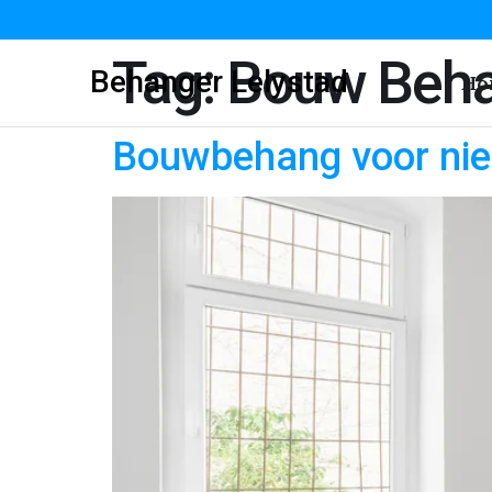
Tag:
Bouw Beh
Behanger Lelystad
Ho
Bouwbehang voor nie