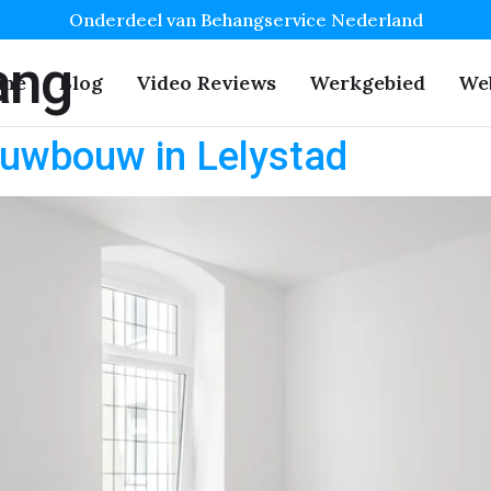
Onderdeel van Behangservice Nederland
ang
me
Blog
Video Reviews
Werkgebied
We
uwbouw in Lelystad