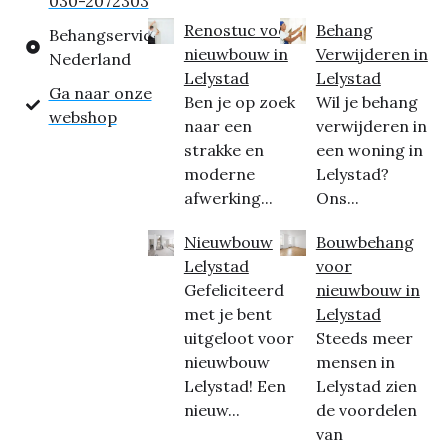
030-2072303
Renostuc voor
Behang
Behangservice
nieuwbouw in
Verwijderen in
Nederland
Lelystad
Lelystad
Ga naar onze
Ben je op zoek
Wil je behang
webshop
naar een
verwijderen in
strakke en
een woning in
moderne
Lelystad?
afwerking...
Ons...
Nieuwbouw
Bouwbehang
Lelystad
voor
Gefeliciteerd
nieuwbouw in
met je bent
Lelystad
uitgeloot voor
Steeds meer
nieuwbouw
mensen in
Lelystad! Een
Lelystad zien
nieuw...
de voordelen
van