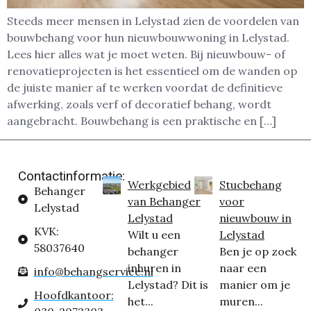
Steeds meer mensen in Lelystad zien de voordelen van
bouwbehang voor hun nieuwbouwwoning in Lelystad.
Lees hier alles wat je moet weten. Bij nieuwbouw- of
renovatieprojecten is het essentieel om de wanden op
de juiste manier af te werken voordat de definitieve
afwerking, zoals verf of decoratief behang, wordt
aangebracht. Bouwbehang is een praktische en […]
Contactinformatie:
Werkgebied
Stucbehang
Behanger
van Behanger
voor
Lelystad
Lelystad
nieuwbouw in
KVK:
Wilt u een
Lelystad
58037640
behanger
Ben je op zoek
inhuren in
naar een
info@behangservice.nl
Lelystad? Dit is
manier om je
Hoofdkantoor:
het...
muren...