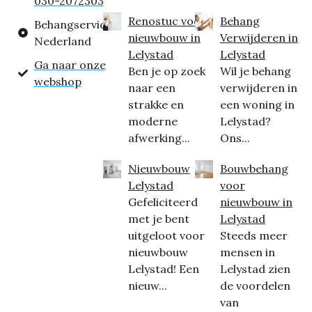
030-2072303
Renostuc voor
Behang
Behangservice
nieuwbouw in
Verwijderen in
Nederland
Lelystad
Lelystad
Ga naar onze
Ben je op zoek
Wil je behang
webshop
naar een
verwijderen in
strakke en
een woning in
moderne
Lelystad?
afwerking...
Ons...
Nieuwbouw
Bouwbehang
Lelystad
voor
Gefeliciteerd
nieuwbouw in
met je bent
Lelystad
uitgeloot voor
Steeds meer
nieuwbouw
mensen in
Lelystad! Een
Lelystad zien
nieuw...
de voordelen
van