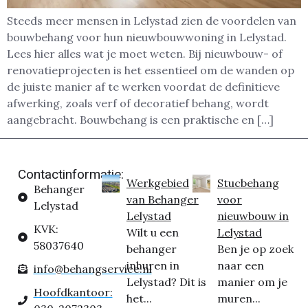
Steeds meer mensen in Lelystad zien de voordelen van
bouwbehang voor hun nieuwbouwwoning in Lelystad.
Lees hier alles wat je moet weten. Bij nieuwbouw- of
renovatieprojecten is het essentieel om de wanden op
de juiste manier af te werken voordat de definitieve
afwerking, zoals verf of decoratief behang, wordt
aangebracht. Bouwbehang is een praktische en […]
Contactinformatie:
Werkgebied
Stucbehang
Behanger
van Behanger
voor
Lelystad
Lelystad
nieuwbouw in
KVK:
Wilt u een
Lelystad
58037640
behanger
Ben je op zoek
inhuren in
naar een
info@behangservice.nl
Lelystad? Dit is
manier om je
Hoofdkantoor:
het...
muren...