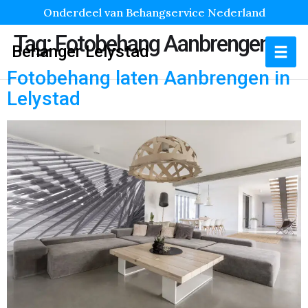
Onderdeel van Behangservice Nederland
Tag:
Fotobehang Aanbrengen
Behanger Lelystad
Fotobehang laten Aanbrengen in
Lelystad