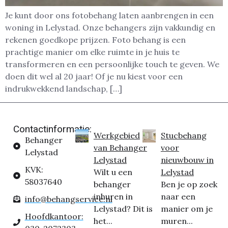
Je kunt door ons fotobehang laten aanbrengen in een
woning in Lelystad. Onze behangers zijn vakkundig en
rekenen goedkope prijzen. Foto behang is een
prachtige manier om elke ruimte in je huis te
transformeren en een persoonlijke touch te geven. We
doen dit wel al 20 jaar! Of je nu kiest voor een
indrukwekkend landschap, […]
Contactinformatie:
Werkgebied
Stucbehang
Behanger
van Behanger
voor
Lelystad
Lelystad
nieuwbouw in
KVK:
Wilt u een
Lelystad
58037640
behanger
Ben je op zoek
inhuren in
naar een
info@behangservice.nl
Lelystad? Dit is
manier om je
Hoofdkantoor:
het...
muren...