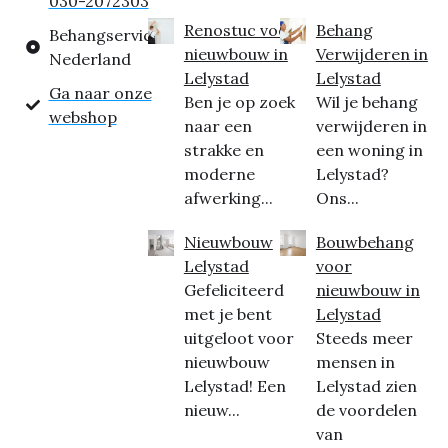
030-2072303
Renostuc voor
Behang
Behangservice
nieuwbouw in
Verwijderen in
Nederland
Lelystad
Lelystad
Ga naar onze
Ben je op zoek
Wil je behang
webshop
naar een
verwijderen in
strakke en
een woning in
moderne
Lelystad?
afwerking...
Ons...
Nieuwbouw
Bouwbehang
Lelystad
voor
Gefeliciteerd
nieuwbouw in
met je bent
Lelystad
uitgeloot voor
Steeds meer
nieuwbouw
mensen in
Lelystad! Een
Lelystad zien
nieuw...
de voordelen
van