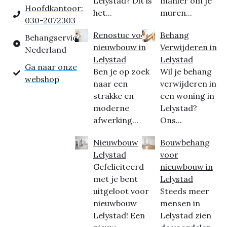
Lelystad? Dit is
manier om je
Hoofdkantoor:
het...
muren...
030-2072303
Renostuc voor
Behang
Behangservice
nieuwbouw in
Verwijderen in
Nederland
Lelystad
Lelystad
Ga naar onze
Ben je op zoek
Wil je behang
webshop
naar een
verwijderen in
strakke en
een woning in
moderne
Lelystad?
afwerking...
Ons...
Nieuwbouw
Bouwbehang
Lelystad
voor
Gefeliciteerd
nieuwbouw in
met je bent
Lelystad
uitgeloot voor
Steeds meer
nieuwbouw
mensen in
Lelystad! Een
Lelystad zien