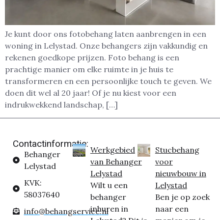
Je kunt door ons fotobehang laten aanbrengen in een
woning in Lelystad. Onze behangers zijn vakkundig en
rekenen goedkope prijzen. Foto behang is een
prachtige manier om elke ruimte in je huis te
transformeren en een persoonlijke touch te geven. We
doen dit wel al 20 jaar! Of je nu kiest voor een
indrukwekkend landschap, […]
Contactinformatie:
Werkgebied
Stucbehang
Behanger
van Behanger
voor
Lelystad
Lelystad
nieuwbouw in
KVK:
Wilt u een
Lelystad
58037640
behanger
Ben je op zoek
inhuren in
naar een
info@behangservice.nl