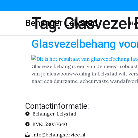
Tag:
Glasvezel
Behanger Lelystad
Ho
Glasvezelbehang voo
Glasvezelbehang is een van de meest robuust
van je nieuwbouwwoning in Lelystad wilt vers
naar een duurzame, scheurvaste wandafwerki
Contactinformatie:
Behanger Lelystad
KVK: 58037640
info@behangservice.nl