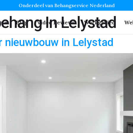
Onderdeel van Behangservice Nederland
ehang In Lelystad
me
Blog
Video Reviews
Werkgebied
We
r nieuwbouw in Lelystad