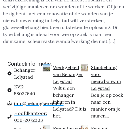
veelzijdige manieren om wanden af te werken. Of je nu
bezig bent met een renovatie of de wanden van je
nieuwbouwwoning in Lelystad wilt versterken,
glasvezelbehang biedt een uitstekende oplossing. Dit
type behang is ideaal voor wie op zoek is naar een
duurzame, scheurvaste wandafwerking die niet […]
Contactinformatie:
Werkgebied
Stucbehang
Behanger
van Behanger
voor
Lelystad
Lelystad
nieuwbouw in
KVK:
Wilt u een
Lelystad
58037640
behanger
Ben je op zoek
inhuren in
naar een
info@behangservice.nl
Lelystad? Dit is
manier om je
Hoofdkantoor:
het...
muren...
030-2072303
Renostuc voor
Behang