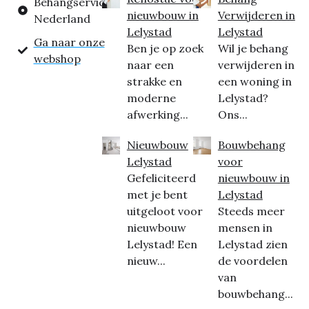
Behangservice
nieuwbouw in
Verwijderen in
Nederland
Lelystad
Lelystad
Ga naar onze
Ben je op zoek
Wil je behang
webshop
naar een
verwijderen in
strakke en
een woning in
moderne
Lelystad?
afwerking...
Ons...
Nieuwbouw
Bouwbehang
Lelystad
voor
Gefeliciteerd
nieuwbouw in
met je bent
Lelystad
uitgeloot voor
Steeds meer
nieuwbouw
mensen in
Lelystad! Een
Lelystad zien
nieuw...
de voordelen
van
bouwbehang...