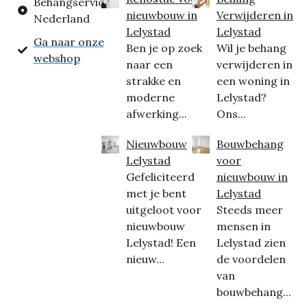
Behangservice
nieuwbouw in
Verwijderen in
Nederland
Lelystad
Lelystad
Ga naar onze
Ben je op zoek
Wil je behang
webshop
naar een
verwijderen in
strakke en
een woning in
moderne
Lelystad?
afwerking...
Ons...
Nieuwbouw
Bouwbehang
Lelystad
voor
Gefeliciteerd
nieuwbouw in
met je bent
Lelystad
uitgeloot voor
Steeds meer
nieuwbouw
mensen in
Lelystad! Een
Lelystad zien
nieuw...
de voordelen
van
bouwbehang...