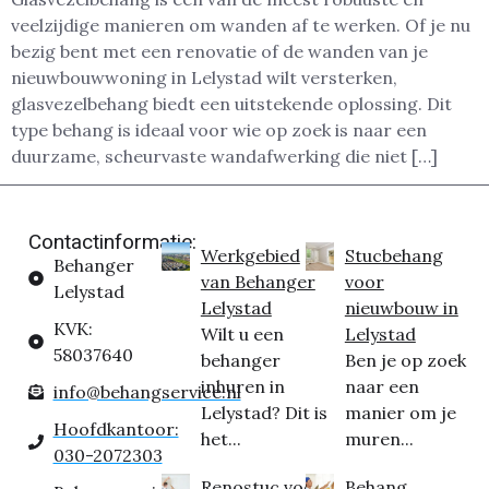
veelzijdige manieren om wanden af te werken. Of je nu
bezig bent met een renovatie of de wanden van je
nieuwbouwwoning in Lelystad wilt versterken,
glasvezelbehang biedt een uitstekende oplossing. Dit
type behang is ideaal voor wie op zoek is naar een
duurzame, scheurvaste wandafwerking die niet […]
Contactinformatie:
Werkgebied
Stucbehang
Behanger
van Behanger
voor
Lelystad
Lelystad
nieuwbouw in
KVK:
Wilt u een
Lelystad
58037640
behanger
Ben je op zoek
inhuren in
naar een
info@behangservice.nl
Lelystad? Dit is
manier om je
Hoofdkantoor:
het...
muren...
030-2072303
Renostuc voor
Behang