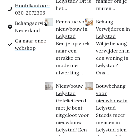
Lelystad? Dit is
manier om je
Hoofdkantoor:
het...
muren...
030-2072303
Renostuc voor
Behang
Behangservice
nieuwbouw in
Verwijderen in
Nederland
Lelystad
Lelystad
Ga naar onze
Ben je op zoek
Wil je behang
webshop
naar een
verwijderen in
strakke en
een woning in
moderne
Lelystad?
afwerking...
Ons...
Nieuwbouw
Bouwbehang
Lelystad
voor
Gefeliciteerd
nieuwbouw in
met je bent
Lelystad
uitgeloot voor
Steeds meer
nieuwbouw
mensen in
Lelystad! Een
Lelystad zien