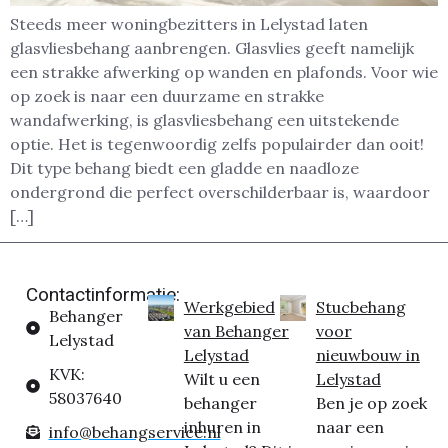
Steeds meer woningbezitters in Lelystad laten
glasvliesbehang aanbrengen. Glasvlies geeft namelijk
een strakke afwerking op wanden en plafonds. Voor wie
op zoek is naar een duurzame en strakke
wandafwerking, is glasvliesbehang een uitstekende
optie. Het is tegenwoordig zelfs populairder dan ooit!
Dit type behang biedt een gladde en naadloze
ondergrond die perfect overschilderbaar is, waardoor
[…]
Contactinformatie:
Werkgebied
Stucbehang
Behanger
van Behanger
voor
Lelystad
Lelystad
nieuwbouw in
KVK:
Wilt u een
Lelystad
58037640
behanger
Ben je op zoek
inhuren in
naar een
info@behangservice.nl