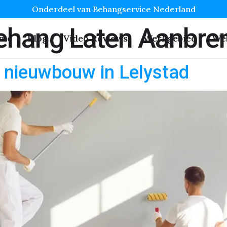
Onderdeel van Behangservice Nederland
behang Laten Aanbre
me
Blog
Video Reviews
Werkgebied
We
 nieuwbouw in Lelystad