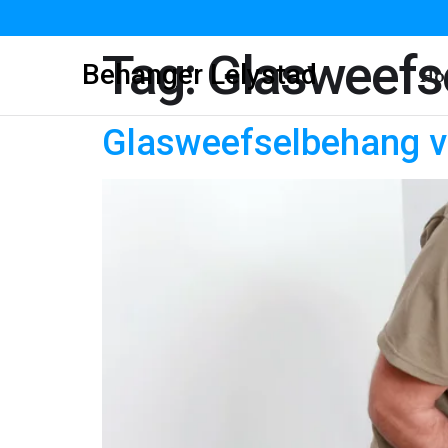
Tag:
Glasweefs
Behanger Lelystad
Ho
Glasweefselbehang v