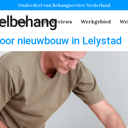
Onderdeel van Behangservice Nederland
elbehang
me
Blog
Video Reviews
Werkgebied
We
oor nieuwbouw in Lelystad