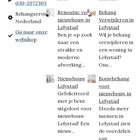
030-2072303
Renostuc voor
Behang
Behangservice
nieuwbouw in
Verwijderen in
Nederland
Lelystad
Lelystad
Ga naar onze
Ben je op zoek
Wil je behang
webshop
naar een
verwijderen in
strakke en
een woning in
moderne
Lelystad?
afwerking...
Ons...
Nieuwbouw
Bouwbehang
Lelystad
voor
Gefeliciteerd
nieuwbouw in
met je bent
Lelystad
uitgeloot voor
Steeds meer
nieuwbouw
mensen in
Lelystad! Een
Lelystad zien
nieuw...
de voordelen
van