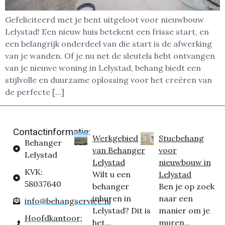
Gefeliciteerd met je bent uitgeloot voor nieuwbouw
Lelystad! Een nieuw huis betekent een frisse start, en
een belangrijk onderdeel van die start is de afwerking
van je wanden. Of je nu net de sleutels hebt ontvangen
van je nieuwe woning in Lelystad, behang biedt een
stijlvolle en duurzame oplossing voor het creëren van
de perfecte […]
Contactinformatie:
Werkgebied
Stucbehang
Behanger
van Behanger
voor
Lelystad
Lelystad
nieuwbouw in
KVK:
Wilt u een
Lelystad
58037640
behanger
Ben je op zoek
inhuren in
naar een
info@behangservice.nl
Lelystad? Dit is
manier om je
Hoofdkantoor:
het...
muren...