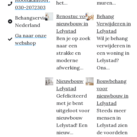
Hoofdkantoor:
het...
muren...
030-2072303
Renostuc voor
Behang
Behangservice
nieuwbouw in
Verwijderen in
Nederland
Lelystad
Lelystad
Ga naar onze
Ben je op zoek
Wil je behang
webshop
naar een
verwijderen in
strakke en
een woning in
moderne
Lelystad?
afwerking...
Ons...
Nieuwbouw
Bouwbehang
Lelystad
voor
Gefeliciteerd
nieuwbouw in
met je bent
Lelystad
uitgeloot voor
Steeds meer
nieuwbouw
mensen in
Lelystad! Een
Lelystad zien
nieuw...
de voordelen