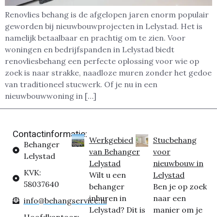
Renovlies behang is de afgelopen jaren enorm populair
geworden bij nieuwbouwprojecten in Lelystad. Het is
namelijk betaalbaar en prachtig om te zien. Voor
woningen en bedrijfspanden in Lelystad biedt
renovliesbehang een perfecte oplossing voor wie op
zoek is naar strakke, naadloze muren zonder het gedoe
van traditioneel stucwerk. Of je nu in een
nieuwbouwwoning in […]
Contactinformatie:
Werkgebied
Stucbehang
Behanger
van Behanger
voor
Lelystad
Lelystad
nieuwbouw in
KVK:
Wilt u een
Lelystad
58037640
behanger
Ben je op zoek
inhuren in
naar een
info@behangservice.nl
Lelystad? Dit is
manier om je