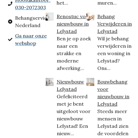
Hoofdkantoor:
het...
muren...
030-2072303
Renostuc voor
Behang
Behangservice
nieuwbouw in
Verwijderen in
Nederland
Lelystad
Lelystad
Ga naar onze
Ben je op zoek
Wil je behang
webshop
naar een
verwijderen in
strakke en
een woning in
moderne
Lelystad?
afwerking...
Ons...
Nieuwbouw
Bouwbehang
Lelystad
voor
Gefeliciteerd
nieuwbouw in
met je bent
Lelystad
uitgeloot voor
Steeds meer
nieuwbouw
mensen in
Lelystad! Een
Lelystad zien
nieuw...
de voordelen