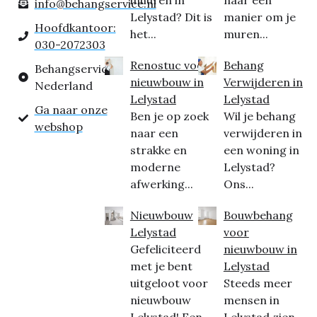
inhuren in
naar een
info@behangservice.nl
Lelystad? Dit is
manier om je
Hoofdkantoor:
het...
muren...
030-2072303
Renostuc voor
Behang
Behangservice
nieuwbouw in
Verwijderen in
Nederland
Lelystad
Lelystad
Ga naar onze
Ben je op zoek
Wil je behang
webshop
naar een
verwijderen in
strakke en
een woning in
moderne
Lelystad?
afwerking...
Ons...
Nieuwbouw
Bouwbehang
Lelystad
voor
Gefeliciteerd
nieuwbouw in
met je bent
Lelystad
uitgeloot voor
Steeds meer
nieuwbouw
mensen in