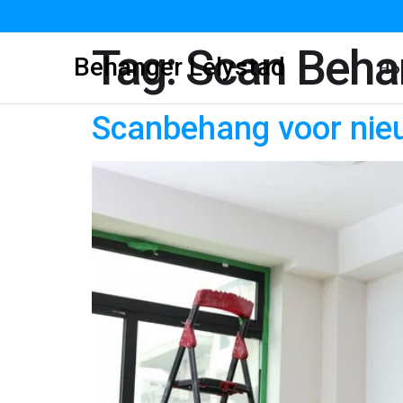
Tag:
Scan Beha
Behanger Lelystad
Ho
Scanbehang voor nie