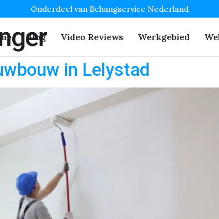
Onderdeel van Behangservice Nederland
nger
me
Blog
Video Reviews
Werkgebied
We
uwbouw in Lelystad