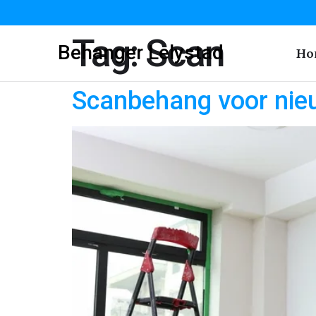
Tag:
Scan
Behanger Lelystad
Ho
Scanbehang voor nie