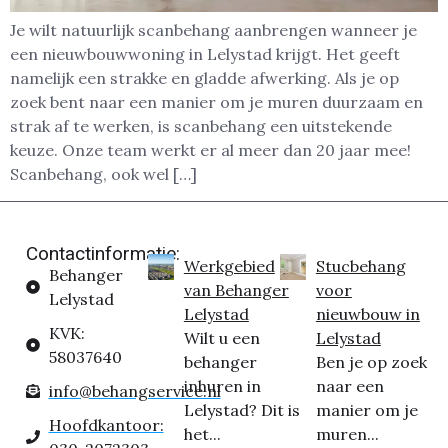
Je wilt natuurlijk scanbehang aanbrengen wanneer je
een nieuwbouwwoning in Lelystad krijgt. Het geeft
namelijk een strakke en gladde afwerking. Als je op
zoek bent naar een manier om je muren duurzaam en
strak af te werken, is scanbehang een uitstekende
keuze. Onze team werkt er al meer dan 20 jaar mee!
Scanbehang, ook wel […]
Contactinformatie:
Werkgebied
Stucbehang
Behanger
van Behanger
voor
Lelystad
Lelystad
nieuwbouw in
KVK:
Wilt u een
Lelystad
58037640
behanger
Ben je op zoek
inhuren in
naar een
info@behangservice.nl
Lelystad? Dit is
manier om je
Hoofdkantoor:
het...
muren...