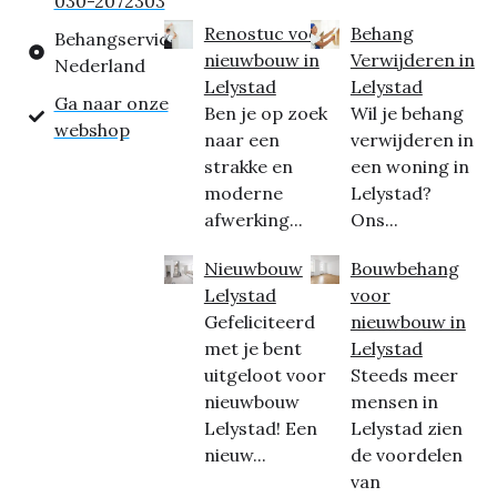
030-2072303
Renostuc voor
Behang
Behangservice
nieuwbouw in
Verwijderen in
Nederland
Lelystad
Lelystad
Ga naar onze
Ben je op zoek
Wil je behang
webshop
naar een
verwijderen in
strakke en
een woning in
moderne
Lelystad?
afwerking...
Ons...
Nieuwbouw
Bouwbehang
Lelystad
voor
Gefeliciteerd
nieuwbouw in
met je bent
Lelystad
uitgeloot voor
Steeds meer
nieuwbouw
mensen in
Lelystad! Een
Lelystad zien
nieuw...
de voordelen
van