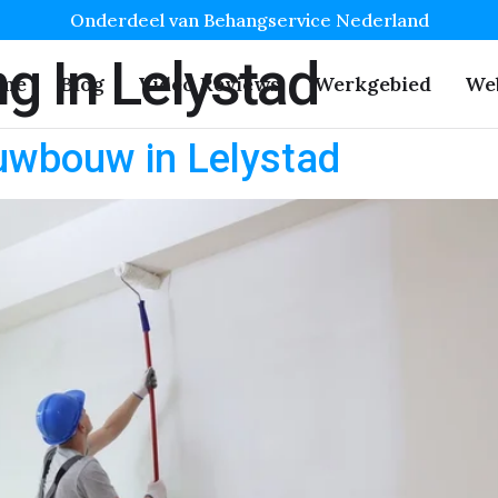
Onderdeel van Behangservice Nederland
 In Lelystad
me
Blog
Video Reviews
Werkgebied
We
uwbouw in Lelystad