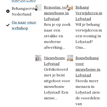
030-2072303
Renostuc voor
Behang
Behangservice
nieuwbouw in
Verwijderen in
Nederland
Lelystad
Lelystad
Ga naar onze
Ben je op zoek
Wil je behang
webshop
naar een
verwijderen in
strakke en
een woning in
moderne
Lelystad?
afwerking...
Ons...
Nieuwbouw
Bouwbehang
Lelystad
voor
Gefeliciteerd
nieuwbouw in
met je bent
Lelystad
uitgeloot voor
Steeds meer
nieuwbouw
mensen in
Lelystad! Een
Lelystad zien
nieuw...
de voordelen
van