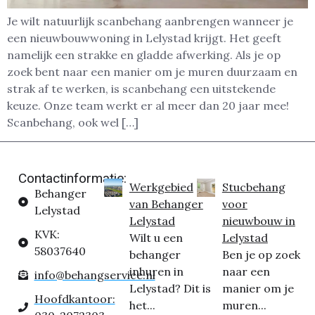
Je wilt natuurlijk scanbehang aanbrengen wanneer je
een nieuwbouwwoning in Lelystad krijgt. Het geeft
namelijk een strakke en gladde afwerking. Als je op
zoek bent naar een manier om je muren duurzaam en
strak af te werken, is scanbehang een uitstekende
keuze. Onze team werkt er al meer dan 20 jaar mee!
Scanbehang, ook wel […]
Contactinformatie:
Werkgebied
Stucbehang
Behanger
van Behanger
voor
Lelystad
Lelystad
nieuwbouw in
KVK:
Wilt u een
Lelystad
58037640
behanger
Ben je op zoek
inhuren in
naar een
info@behangservice.nl
Lelystad? Dit is
manier om je
Hoofdkantoor:
het...
muren...