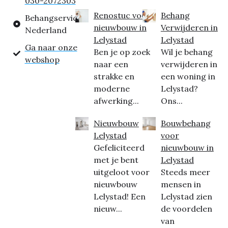
030-2072303
Renostuc voor
Behang
Behangservice
nieuwbouw in
Verwijderen in
Nederland
Lelystad
Lelystad
Ga naar onze
Ben je op zoek
Wil je behang
webshop
naar een
verwijderen in
strakke en
een woning in
moderne
Lelystad?
afwerking...
Ons...
Nieuwbouw
Bouwbehang
Lelystad
voor
Gefeliciteerd
nieuwbouw in
met je bent
Lelystad
uitgeloot voor
Steeds meer
nieuwbouw
mensen in
Lelystad! Een
Lelystad zien
nieuw...
de voordelen
van