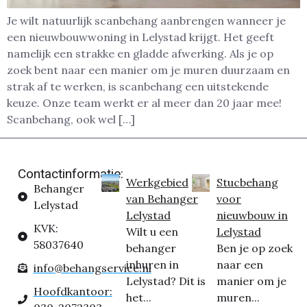
Je wilt natuurlijk scanbehang aanbrengen wanneer je
een nieuwbouwwoning in Lelystad krijgt. Het geeft
namelijk een strakke en gladde afwerking. Als je op
zoek bent naar een manier om je muren duurzaam en
strak af te werken, is scanbehang een uitstekende
keuze. Onze team werkt er al meer dan 20 jaar mee!
Scanbehang, ook wel […]
Contactinformatie:
Werkgebied
Stucbehang
Behanger
van Behanger
voor
Lelystad
Lelystad
nieuwbouw in
KVK:
Wilt u een
Lelystad
58037640
behanger
Ben je op zoek
inhuren in
naar een
info@behangservice.nl
Lelystad? Dit is
manier om je
Hoofdkantoor:
het...
muren...