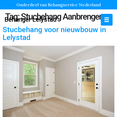
Onderdeel van Behangservice Nederland
Tag:
Stucbehang Aanbrengen
Behanger Lelystad
Stucbehang voor nieuwbouw in
Lelystad