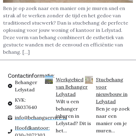
Ben je op zoek naar een manier om je muren snel en
strak af te werken zonder de tijd en het gedoe van
traditioneel stucwerk? Dan is stucbehang de perfecte
oplossing voor jouw woning of kantoor in Lelystad.
Deze vorm van behang combineert de esthetiek van
gestucte wanden met de eenvoud en efficiëntie van
behang. […]
Contactinformatie:
Werkgebied
Stucbehang
Behanger
van Behanger
voor
Lelystad
Lelystad
nieuwbouw in
KVK:
Wilt u een
Lelystad
58037640
behanger
Ben je op zoek
inhuren in
naar een
info@behangservice.nl
Lelystad? Dit is
manier om je
Hoofdkantoor:
het...
muren...
030-2072303