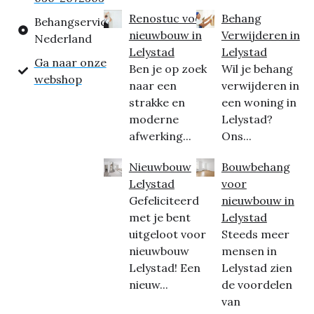
Renostuc voor
Behang
Behangservice
nieuwbouw in
Verwijderen in
Nederland
Lelystad
Lelystad
Ga naar onze
Ben je op zoek
Wil je behang
webshop
naar een
verwijderen in
strakke en
een woning in
moderne
Lelystad?
afwerking...
Ons...
Nieuwbouw
Bouwbehang
Lelystad
voor
Gefeliciteerd
nieuwbouw in
met je bent
Lelystad
uitgeloot voor
Steeds meer
nieuwbouw
mensen in
Lelystad! Een
Lelystad zien
nieuw...
de voordelen
van