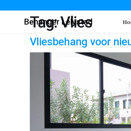
Tag:
Vlies
Behanger Lelystad
Ho
Vliesbehang voor nie