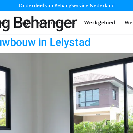
Onderdeel van Behangservice Nederland
ng Behanger
me
Blog
Video Reviews
Werkgebied
We
uwbouw in Lelystad