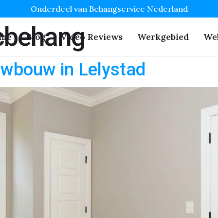
Onderdeel van Behangservice Nederland
ucbehang
me
Blog
Video Reviews
Werkgebied
We
uwbouw in Lelystad