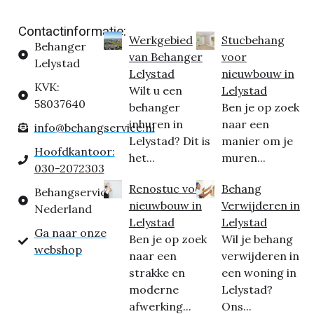
Contactinformatie:
Werkgebied
Stucbehang
Behanger
van Behanger
voor
Lelystad
Lelystad
nieuwbouw in
KVK:
Wilt u een
Lelystad
58037640
behanger
Ben je op zoek
inhuren in
naar een
info@behangservice.nl
Lelystad? Dit is
manier om je
Hoofdkantoor:
het...
muren...
030-2072303
Renostuc voor
Behang
Behangservice
nieuwbouw in
Verwijderen in
Nederland
Lelystad
Lelystad
Ga naar onze
Ben je op zoek
Wil je behang
webshop
naar een
verwijderen in
strakke en
een woning in
moderne
Lelystad?
afwerking...
Ons...